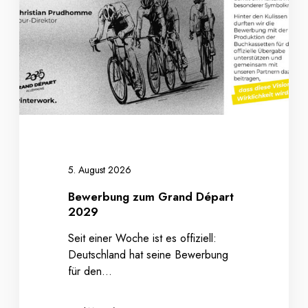
b
u
n
g
z
u
m
G
r
a
n
5. August 2026
d
Bewerbung zum Grand Départ
D
2029
é
p
Seit einer Woche ist es offiziell:
a
Deutschland hat seine Bewerbung
r
für den…
t
2