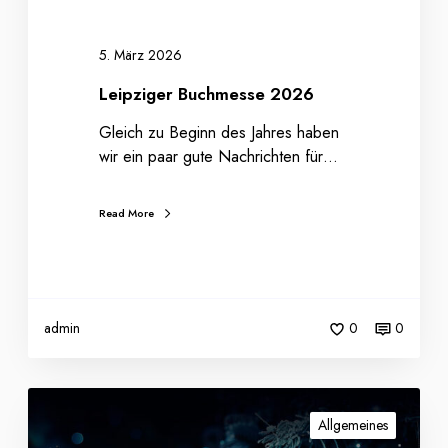
m
e
s
5. März 2026
s
Leipziger Buchmesse 2026
e
2
Gleich zu Beginn des Jahres haben
0
wir ein paar gute Nachrichten für…
2
6
Read More
admin
0
0
W
e
Allgemeines
i