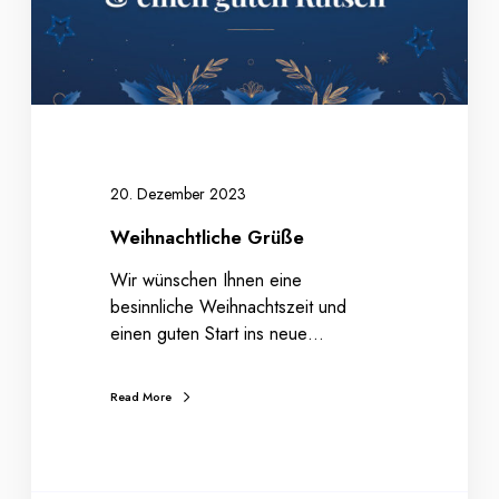
t
l
i
c
h
e
G
r
20. Dezember 2023
ü
Weihnachtliche Grüße
ß
e
Wir wünschen Ihnen eine
besinnliche Weihnachtszeit und
einen guten Start ins neue…
Read More