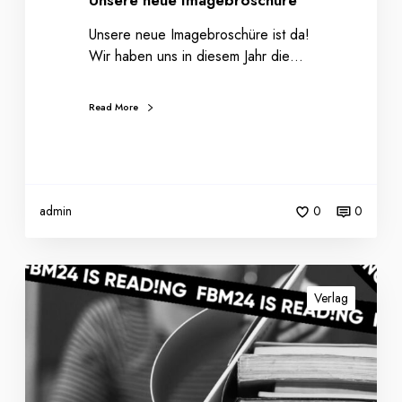
Unsere neue Imagebroschüre
o
s
Unsere neue Imagebroschüre ist da!
c
Wir haben uns in diesem Jahr die…
h
ü
Read More
r
e
admin
0
0
F
r
Verlag
a
n
k
f