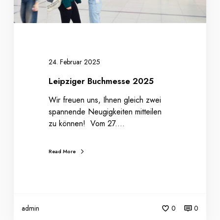
u
c
h
m
e
s
24. Februar 2025
s
Leipziger Buchmesse 2025
e
2
Wir freuen uns, Ihnen gleich zwei
0
spannende Neugigkeiten mitteilen
2
zu können! Vom 27.…
5
Read More
admin
0
0