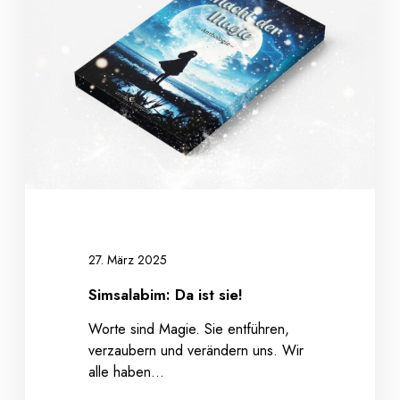
s
a
l
a
b
i
m
:
D
a
i
s
t
27. März 2025
s
Simsalabim: Da ist sie!
i
e
Worte sind Magie. Sie entführen,
!
verzaubern und verändern uns. Wir
alle haben…