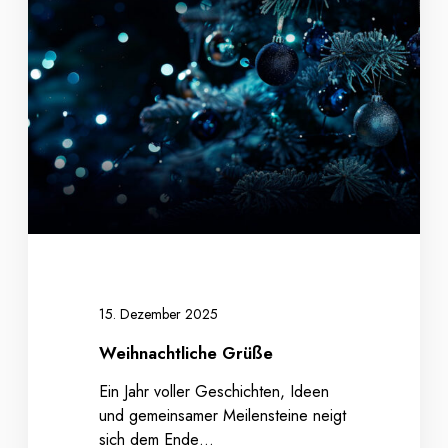
h
n
a
c
h
t
l
i
c
h
e
G
r
15. Dezember 2025
ü
Weihnachtliche Grüße
ß
e
Ein Jahr voller Geschichten, Ideen
und gemeinsamer Meilensteine neigt
sich dem Ende…