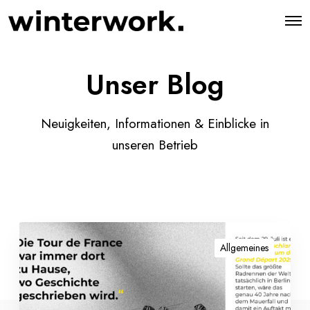
O
p
e
n
M
Unser Blog
e
n
u
Neuigkeiten, Informationen & Einblicke in
unseren Betrieb
B
e
Allgemeines
w
e
r