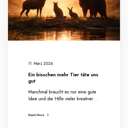
s
c
h
e
n
m
e
h
r
T
11. März 2026
i
Ein bisschen mehr Tier täte uns
e
gut
r
t
Manchmal braucht es nur eine gute
ä
Idee und die Hilfe vieler kreativer…
t
e
Read More
u
n