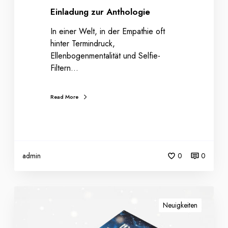
o
Einladung zur Anthologie
l
o
In einer Welt, in der Empathie oft
g
hinter Termindruck,
i
Ellenbogenmentalität und Selfie-
e
Filtern…
Read More
admin
0
0
S
i
Neuigkeiten
m