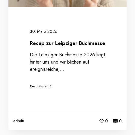
p
z
i
g
e
30. März 2026
r
Recap zur Leipziger Buchmesse
B
u
Die Leipziger Buchmesse 2026 liegt
c
hinter uns und wir blicken auf
h
ereignisreiche,…
m
e
Read More
s
s
e
admin
0
0