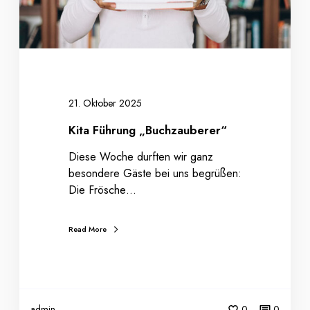
n
g
„
B
u
c
h
21. Oktober 2025
z
Kita Führung „Buchzauberer“
a
u
Diese Woche durften wir ganz
b
besondere Gäste bei uns begrüßen:
e
Die Frösche…
r
e
Read More
r
“
admin
0
0