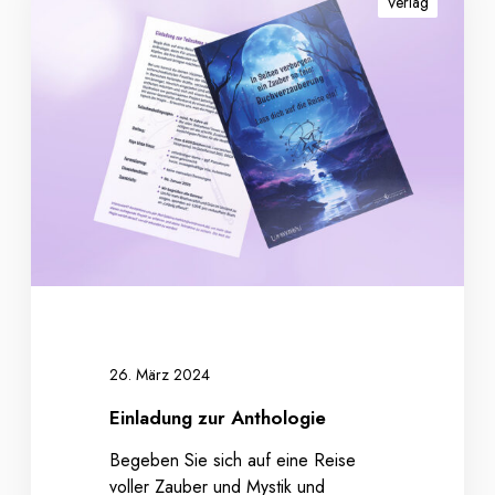
Verlag
n
l
a
d
u
n
g
z
u
r
A
n
t
h
26. März 2024
o
Einladung zur Anthologie
l
o
Begeben Sie sich auf eine Reise
g
voller Zauber und Mystik und