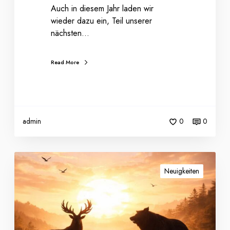
o
Auch in diesem Jahr laden wir
g
wieder dazu ein, Teil unserer
i
nächsten…
e
Read More
admin
0
0
E
i
Neuigkeiten
n
b
i
s