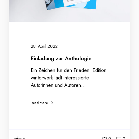
z
u
r
A
n
t
h
28. April 2022
o
Einladung zur Anthologie
l
o
Ein Zeichen für den Frieden! Edition
g
winterwork lädt interessierte
i
Autorinnen und Autoren…
e
Read More
admin
0
0