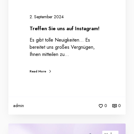
a
u
f
2. September 2024
I
Treffen Sie uns auf Instagram!
n
s
Es gibt tolle Neuigkeiten… Es
t
bereitet uns großes Vergnügen,
a
Ihnen mitteilen zu…
g
r
Read More
a
m
!
admin
0
0
E
i