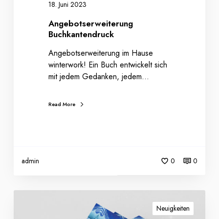
r
18. Juni 2023
u
Angebotserweiterung
n
Buchkantendruck
g
B
Angebotserweiterung im Hause
u
winterwork! Ein Buch entwickelt sich
c
mit jedem Gedanken, jedem…
h
k
Read More
a
n
t
e
n
admin
0
0
d
r
u
U
c
n
Neuigkeiten
k
s