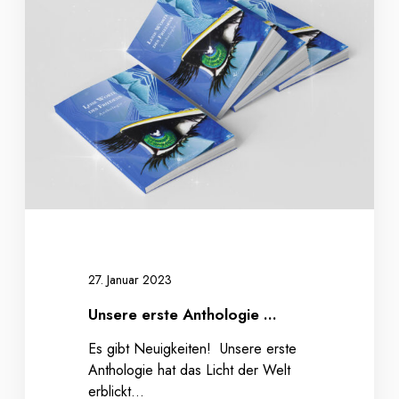
e
r
e
e
r
s
t
e
A
n
t
h
o
27. Januar 2023
l
Unsere erste Anthologie …
o
g
Es gibt Neuigkeiten! Unsere erste
i
Anthologie hat das Licht der Welt
e
erblickt…