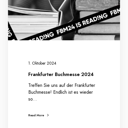
u
r
t
e
r
B
u
c
h
m
1. Oktober 2024
e
Frankfurter Buchmesse 2024
s
s
Treffen Sie uns auf der Frankfurter
e
Buchmesse! Endlich ist es wieder
2
so…
0
2
Read More
4