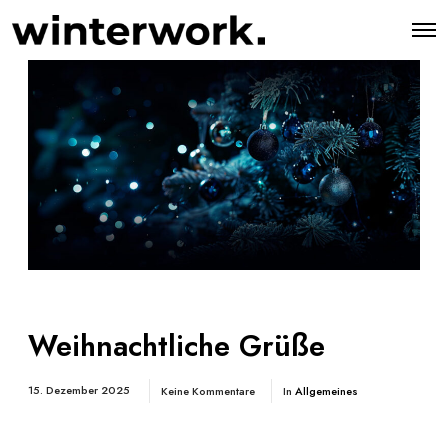
O
p
e
n
M
e
n
u
Weihnachtliche Grüße
15. Dezember 2025
Keine Kommentare
In
Allgemeines