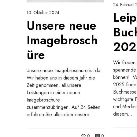
24. Februar
e
n
Leip
r
10. Oktober 2024
e
Unsere neue
B
u
Buc
u
e
Imagebrosch
c
I
202
h
m
üre
m
a
e
g
Wir freuen 
s
e
spannende 
Unsere neue Imagebroschüre ist da!
s
b
können! Vo
Wir haben uns in diesem Jahr die
e
r
2025 findet
Zeit genommen, all unsere
2
o
Buchmesse 
Leistungen in einer neuen
0
s
wichtigste 
Imagebroschüre
2
c
und Medien
zusammenzubringen. Auf 24 Seiten
5
h
diesem…
erfahren Sie alles über unsere…
ü
r
e
0
0