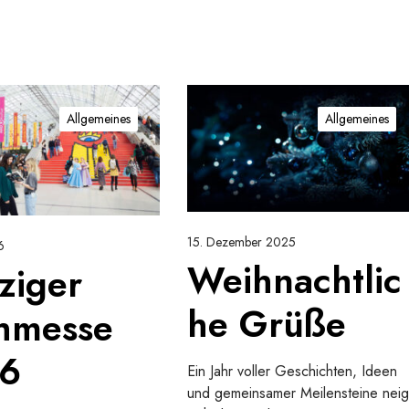
W
e
Allgemeines
Allgemeines
i
h
n
a
c
15. Dezember 2025
6
h
Weihnachtlic
ziger
t
l
he Grüße
hmesse
i
c
6
h
Ein Jahr voller Geschichten, Ideen
e
und gemeinsamer Meilensteine neig
G