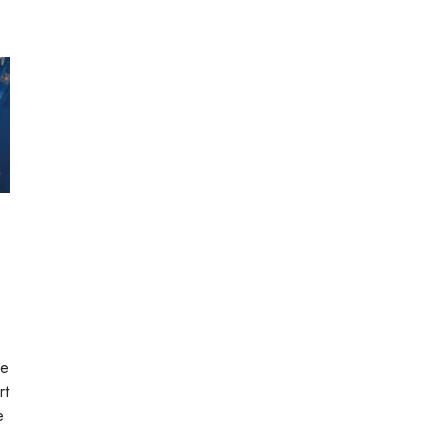
he
rt
e