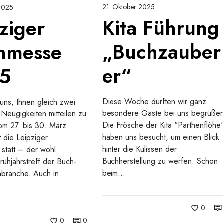
u
21. Oktober 2025
 2025
Kita Führung
n
ziger
g
„Buchzauber
„
hmesse
B
er“
u
5
c
h
Diese Woche durften wir ganz
uns, Ihnen gleich zwei
z
besondere Gäste bei uns begrüßen
Neugigkeiten mitteilen zu
a
Die Frösche der Kita "Parthenflöhe
m 27. bis 30. März
u
haben uns besucht, um einen Blick
 die Leipziger
b
hinter die Kulissen der
statt – der wohl
e
Buchherstellung zu werfen. Schon
Frühjahrstreff der Buch-
r
beim…
branche. Auch in
e
r
“
0
0
0