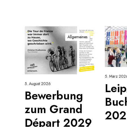
B
L
e
e
Allgemeines
w
i
e
p
r
z
b
i
u
g
5. März 202
n
e
Leip
g
r
5. August 2026
Bewerbung
z
B
Buc
u
u
zum Grand
m
c
202
G
h
Départ 2029
r
m
a
e