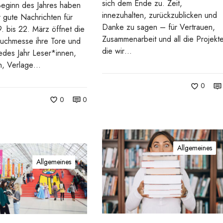
sich dem Ende zu. Zeit,
Beginn des Jahres haben
r
innezuhalten, zurückzublicken und
r gute Nachrichten für
ü
Danke zu sagen – für Vertrauen,
. bis 22. März öffnet die
ß
Zusammenarbeit und all die Projekte
Buchmesse ihre Tore und
e
die wir…
jedes Jahr Leser*innen,
n, Verlage…
0
0
0
K
i
Allgemeines
t
Allgemeines
a
F
ü
h
r