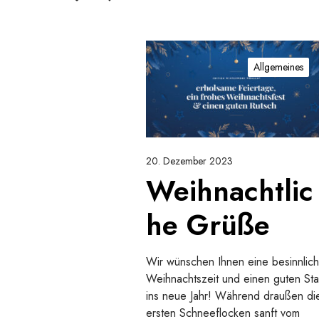
W
e
Allgemeines
i
h
n
a
c
20. Dezember 2023
h
Weihnachtlic
t
l
he Grüße
i
c
h
Wir wünschen Ihnen eine besinnlic
e
Weihnachtszeit und einen guten Sta
G
ins neue Jahr! Während draußen di
r
ersten Schneeflocken sanft vom