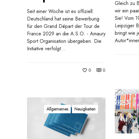
Gleich zu 
n
s
wir ein paa
Seit einer Woche ist es offiziell:
d
s
Sie! Vom 19
Deutschland hat seine Bewerbung
D
e
Leipziger 
für den Grand Départ der Tour de
é
2
bringt wie 
France 2029 an die A.S.O. - Amaury
p
0
Autor*inne
Sport Organisation übergeben. Die
a
2
Initiative verfolgt…
r
6
t
2
0
0
0
2
9
L
e
U
i
n
Allgemeines
Neuigkeiten
p
s
z
e
i
r
g
e