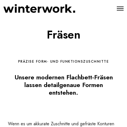
O
p
e
n
M
Fräsen
e
n
u
PRÄZISE FORM- UND FUNKTIONSZUSCHNITTE
Unsere modernen Flachbett-Fräsen
lassen detailgenaue Formen
entstehen.
Wenn es um akkurate Zuschnitte und gefräste Konturen