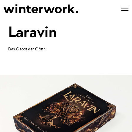
O
p
e
Laravin
n
M
e
n
u
Das Gebot der Göttin