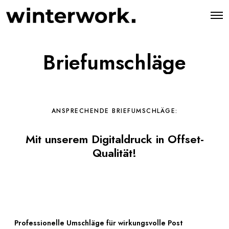
O
p
e
n
M
Briefumschläge
e
n
u
ANSPRECHENDE BRIEFUMSCHLÄGE:
Mit unserem Digitaldruck in Offset-
Qualität!
Professionelle Umschläge für wirkungsvolle Post