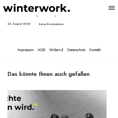
O
Einfach (weiß)
p
e
n
22. August 2025
Keine Kommentare
M
e
n
u
Impressum
AGB
Widerruf
Datenschutz
Kontakt
Das könnte Ihnen auch gefallen
B
e
w
e