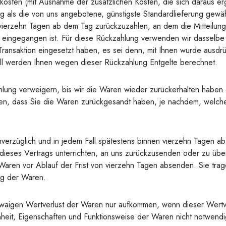
erkosten (mit Ausnahme der zusätzlichen Kosten, die sich daraus e
g als die von uns angebotene, günstigste Standardlieferung gewäh
vierzehn Tagen ab dem Tag zurückzuzahlen, an dem die Mitteilung
s eingegangen ist. Für diese Rückzahlung verwenden wir dasselbe 
Transaktion eingesetzt haben, es sei denn, mit Ihnen wurde ausdr
Fall werden Ihnen wegen dieser Rückzahlung Entgelte berechnet.
lung verweigern, bis wir die Waren wieder zurückerhalten haben 
n, dass Sie die Waren zurückgesandt haben, je nachdem, welches
verzüglich und in jedem Fall spätestens binnen vierzehn Tagen a
ieses Vertrags unterrichten, an uns zurückzusenden oder zu überg
Waren vor Ablauf der Frist von vierzehn Tagen absenden. Sie trag
g der Waren.
twaigen Wertverlust der Waren nur aufkommen, wenn dieser Wertve
heit, Eigenschaften und Funktionsweise der Waren nicht notwend