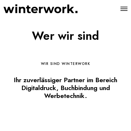
O
p
e
n
M
Wer wir sind
e
n
u
WIR SIND WINTERWORK
Ihr zuverlässiger Partner im Bereich
Digitaldruck, Buchbindung und
Werbetechnik.