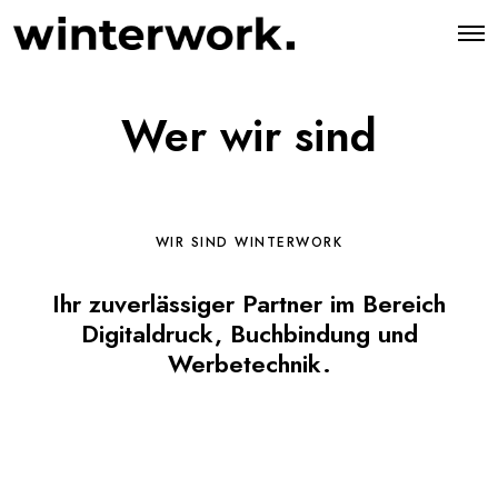
O
p
e
n
M
Wer wir sind
e
n
u
WIR SIND WINTERWORK
Ihr zuverlässiger Partner im Bereich
Digitaldruck, Buchbindung und
Werbetechnik.