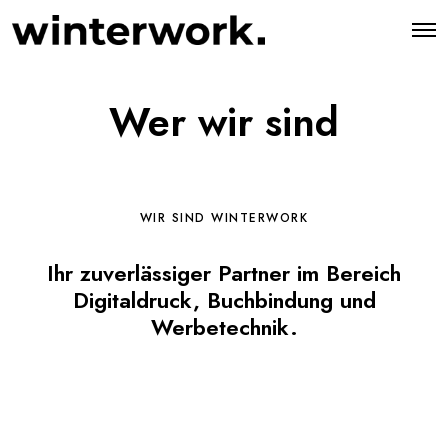
O
p
e
n
M
Wer wir sind
e
n
u
WIR SIND WINTERWORK
Ihr zuverlässiger Partner im Bereich
Digitaldruck, Buchbindung und
Werbetechnik.