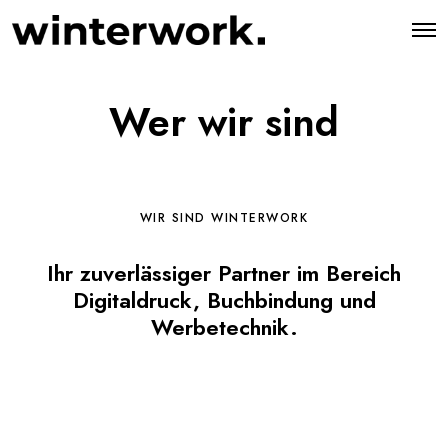
O
p
e
n
M
Wer wir sind
e
n
u
WIR SIND WINTERWORK
Ihr zuverlässiger Partner im Bereich
Digitaldruck, Buchbindung und
Werbetechnik.