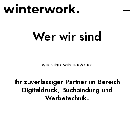
O
p
e
n
M
Wer wir sind
e
n
u
WIR SIND WINTERWORK
Ihr zuverlässiger Partner im Bereich
Digitaldruck, Buchbindung und
Werbetechnik.