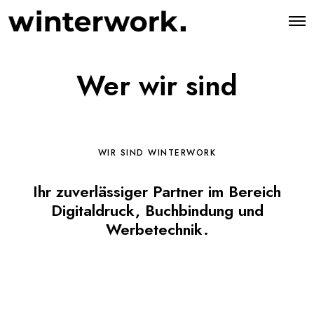
O
p
e
n
M
Wer wir sind
e
n
u
WIR SIND WINTERWORK
Ihr zuverlässiger Partner im Bereich
Digitaldruck, Buchbindung und
Werbetechnik.