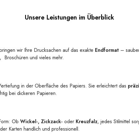
Unsere Leistungen im Überblick
bringen wir Ihre Drucksachen auf das exakte
Endformat
– sauber
er, Broschüren und vieles mehr.
 Vertiefung in der Oberfläche des Papiers. Sie erleichtert das
präz
htig bei dickeren Papieren.
 Form: Ob
Wickel-, Zickzack-
oder
Kreuzfalz
, jedes Stilmittel 
der Karten handlich und professionell.