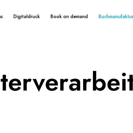
ns
Digitaldruck
Book on demand
Buchmanufaktu
terverarbei