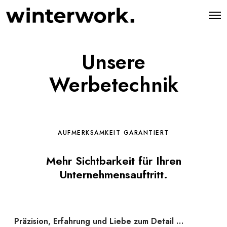
O
p
e
n
M
Unsere
e
n
u
Werbetechnik
AUFMERKSAMKEIT GARANTIERT
Mehr Sichtbarkeit für Ihren
Unternehmensauftritt.
Präzision, Erfahrung und Liebe zum Detail …