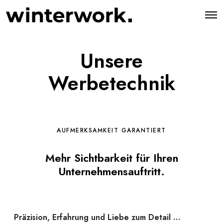
O
p
e
n
M
Unsere
e
n
u
Werbetechnik
AUFMERKSAMKEIT GARANTIERT
Mehr Sichtbarkeit für Ihren
Unternehmensauftritt.
Präzision, Erfahrung und Liebe zum Detail …