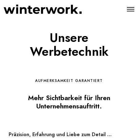
O
p
e
n
M
Unsere
e
n
u
Werbetechnik
AUFMERKSAMKEIT GARANTIERT
Mehr Sichtbarkeit für Ihren
Unternehmensauftritt.
Präzision, Erfahrung und Liebe zum Detail …