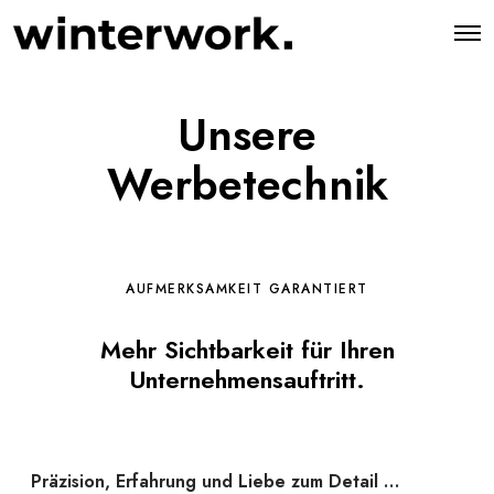
O
p
e
n
M
Unsere
e
n
u
Werbetechnik
AUFMERKSAMKEIT GARANTIERT
Mehr Sichtbarkeit für Ihren
Unternehmensauftritt.
Präzision, Erfahrung und Liebe zum Detail …