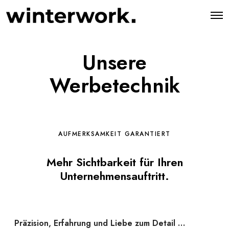
O
p
e
n
M
Unsere
e
n
u
Werbetechnik
AUFMERKSAMKEIT GARANTIERT
Mehr Sichtbarkeit für Ihren
Unternehmensauftritt.
Präzision, Erfahrung und Liebe zum Detail …