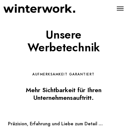
O
p
e
n
M
Unsere
e
n
u
Werbetechnik
AUFMERKSAMKEIT GARANTIERT
Mehr Sichtbarkeit für Ihren
Unternehmensauftritt.
Präzision, Erfahrung und Liebe zum Detail …