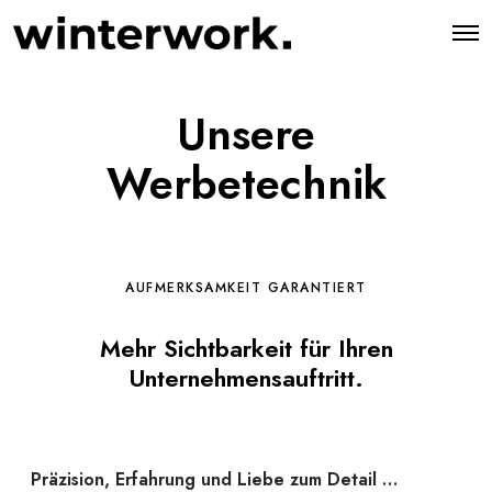
O
p
e
n
M
Unsere
e
n
u
Werbetechnik
AUFMERKSAMKEIT GARANTIERT
Mehr Sichtbarkeit für Ihren
Unternehmensauftritt.
Präzision, Erfahrung und Liebe zum Detail …