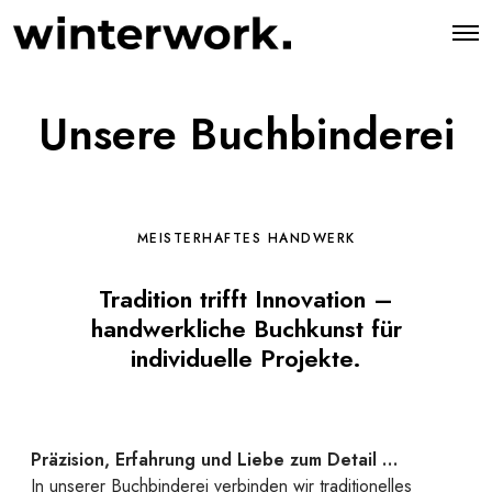
O
p
e
n
M
Unsere Buchbinderei
e
n
u
MEISTERHAFTES HANDWERK
Tradition trifft Innovation –
handwerkliche Buchkunst für
individuelle Projekte.
Präzision, Erfahrung und Liebe zum Detail …
In unserer Buchbinderei verbinden wir traditionelles