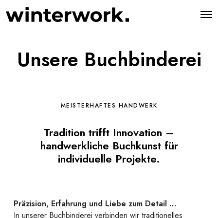
O
p
e
n
M
Unsere Buchbinderei
e
n
u
MEISTERHAFTES HANDWERK
Tradition trifft Innovation –
handwerkliche Buchkunst für
individuelle Projekte.
Präzision, Erfahrung und Liebe zum Detail …
In unserer Buchbinderei verbinden wir traditionelles