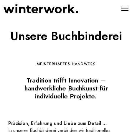
O
p
e
n
M
Unsere Buchbinderei
e
n
u
MEISTERHAFTES HANDWERK
Tradition trifft Innovation –
handwerkliche Buchkunst für
individuelle Projekte.
Präzision, Erfahrung und Liebe zum Detail …
In unserer Buchbinderei verbinden wir traditionelles