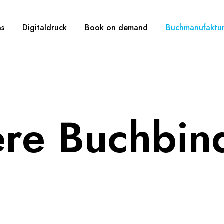
ns
Digitaldruck
Book on demand
Buchmanufaktu
re Buchbin