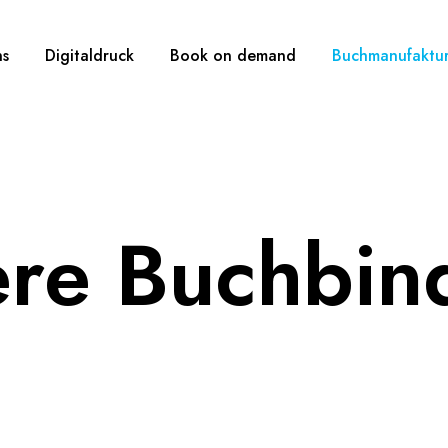
ns
Digitaldruck
Book on demand
Buchmanufaktu
re Buchbin