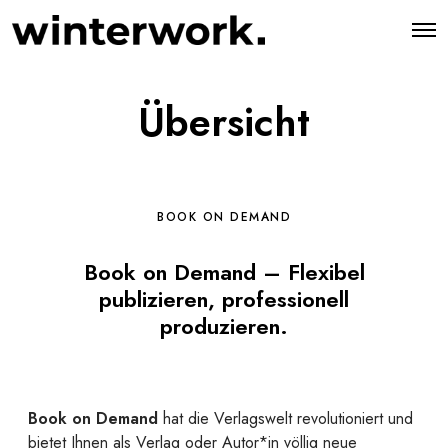
O
p
e
n
M
Übersicht
e
n
u
BOOK ON DEMAND
Book on Demand – Flexibel
publizieren, professionell
produzieren.
Book on Demand
hat die Verlagswelt revolutioniert und
bietet Ihnen als Verlag oder Autor*in völlig neue