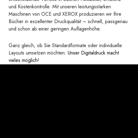
und Kostenkontrolle. Mit unseren leistungsstarken
Maschinen von OCE und XEROX produzieren wir Ihre
Bücher in exzellenter Druckqualität – schnell, passgenau
und schon ab einer geringen Auflagenhöhe.
Ganz gleich, ob Sie Standardformate oder individuelle
Layouts umsetzen möchten:
Unser Digitaldruck macht
vieles möglich!
Ihre Vorteile auf einem Blick:
Formatfreiheit:
Von A6 bis A3 (quer) – ganz ohne
Vorgaben.
Papierwahl wie im Offset:
Alle gängigen
Offsetpapiere sind problemlos einsetzbar.
Individuelle Papiergestaltung:
Verschiedene