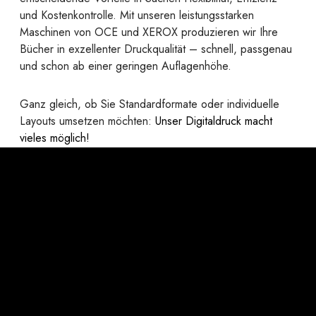
und Kostenkontrolle. Mit unseren leistungsstarken
Maschinen von OCE und XEROX produzieren wir Ihre
Bücher in exzellenter Druckqualität – schnell, passgenau
und schon ab einer geringen Auflagenhöhe.
Ganz gleich, ob Sie Standardformate oder individuelle
Layouts umsetzen möchten:
Unser Digitaldruck macht
vieles möglich!
Ihre Vorteile auf einem Blick:
Formatfreiheit:
Von A6 bis A3 (quer) – ganz ohne
Vorgaben.
Papierwahl wie im Offset:
Alle gängigen
Offsetpapiere sind problemlos einsetzbar.
Individuelle Papiergestaltung:
Verschiedene