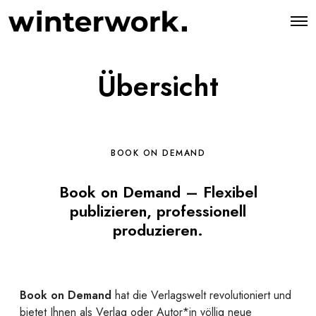
O
p
e
n
M
Übersicht
e
n
u
BOOK ON DEMAND
Book on Demand – Flexibel
publizieren, professionell
produzieren.
Book on Demand
hat die Verlagswelt revolutioniert und
bietet Ihnen als Verlag oder Autor*in völlig neue