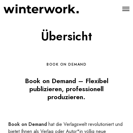
O
p
e
n
M
Übersicht
e
n
u
BOOK ON DEMAND
Book on Demand – Flexibel
publizieren, professionell
produzieren.
Book on Demand
hat die Verlagswelt revolutioniert und
bietet Ihnen als Verlag oder Autor*in völlig neue