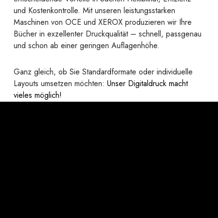
und Kostenkontrolle. Mit unseren leistungsstarken
Maschinen von OCE und XEROX produzieren wir Ihre
Bücher in exzellenter Druckqualität – schnell, passgenau
und schon ab einer geringen Auflagenhöhe.
Ganz gleich, ob Sie Standardformate oder individuelle
Layouts umsetzen möchten:
Unser Digitaldruck macht
vieles möglich!
Ihre Vorteile auf einem Blick:
Formatfreiheit:
Von A6 bis A3 (quer) – ganz ohne
Vorgaben.
Papierwahl wie im Offset:
Alle gängigen
Offsetpapiere sind problemlos einsetzbar.
Individuelle Papiergestaltung:
Verschiedene