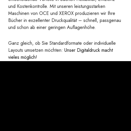
und Kostenkontrolle. Mit unseren leistungsstarken
Maschinen von OCE und XEROX produzieren wir Ihre
Bücher in exzellenter Druckqualität – schnell, passgenau
und schon ab einer geringen Auflagenhöhe.
Ganz gleich, ob Sie Standardformate oder individuelle
Layouts umsetzen möchten:
Unser Digitaldruck macht
vieles möglich!
Ihre Vorteile auf einem Blick:
Formatfreiheit:
Von A6 bis A3 (quer) – ganz ohne
Vorgaben.
Papierwahl wie im Offset:
Alle gängigen
Offsetpapiere sind problemlos einsetzbar.
Individuelle Papiergestaltung:
Verschiedene