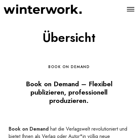
O
p
e
n
M
Übersicht
e
n
u
BOOK ON DEMAND
Book on Demand – Flexibel
publizieren, professionell
produzieren.
Book on Demand
hat die Verlagswelt revolutioniert und
bietet Ihnen als Verlag oder Autor*in völlig neue