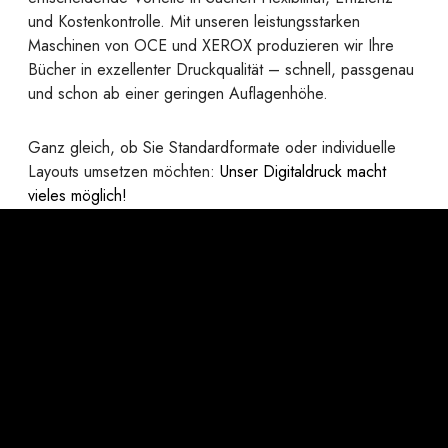
und Kostenkontrolle. Mit unseren leistungsstarken
Maschinen von OCE und XEROX produzieren wir Ihre
Bücher in exzellenter Druckqualität – schnell, passgenau
und schon ab einer geringen Auflagenhöhe.
Ganz gleich, ob Sie Standardformate oder individuelle
Layouts umsetzen möchten:
Unser Digitaldruck macht
vieles möglich!
Ihre Vorteile auf einem Blick:
Formatfreiheit:
Von A6 bis A3 (quer) – ganz ohne
Vorgaben.
Papierwahl wie im Offset:
Alle gängigen
Offsetpapiere sind problemlos einsetzbar.
Individuelle Papiergestaltung:
Verschiedene