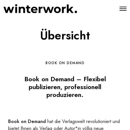
O
p
e
n
M
Übersicht
e
n
u
BOOK ON DEMAND
Book on Demand – Flexibel
publizieren, professionell
produzieren.
Book on Demand
hat die Verlagswelt revolutioniert und
bietet Ihnen als Verlag oder Autor*in völlig neue