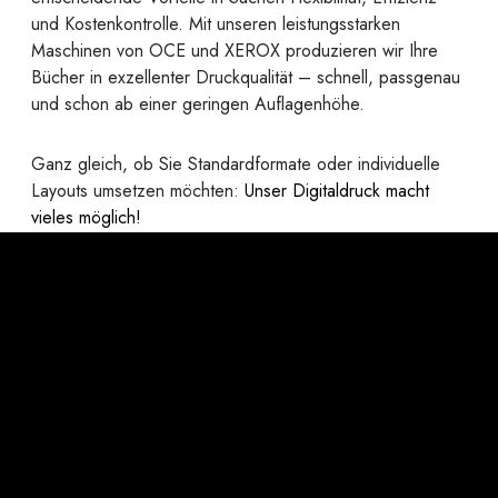
und Kostenkontrolle. Mit unseren leistungsstarken
Maschinen von OCE und XEROX produzieren wir Ihre
Bücher in exzellenter Druckqualität – schnell, passgenau
und schon ab einer geringen Auflagenhöhe.
Ganz gleich, ob Sie Standardformate oder individuelle
Layouts umsetzen möchten:
Unser Digitaldruck macht
vieles möglich!
Ihre Vorteile auf einem Blick:
Formatfreiheit:
Von A6 bis A3 (quer) – ganz ohne
Vorgaben.
Papierwahl wie im Offset:
Alle gängigen
Offsetpapiere sind problemlos einsetzbar.
Individuelle Papiergestaltung:
Verschiedene