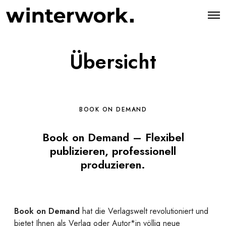
O
p
e
n
M
Übersicht
e
n
u
BOOK ON DEMAND
Book on Demand – Flexibel
publizieren, professionell
produzieren.
Book on Demand
hat die Verlagswelt revolutioniert und
bietet Ihnen als Verlag oder Autor*in völlig neue