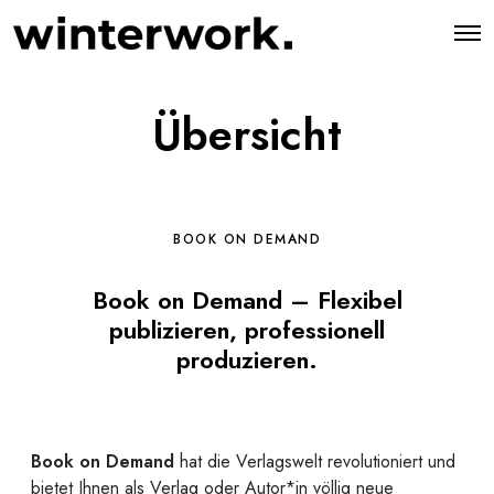
O
p
e
n
M
Übersicht
e
n
u
BOOK ON DEMAND
Book on Demand – Flexibel
publizieren, professionell
produzieren.
Book on Demand
hat die Verlagswelt revolutioniert und
bietet Ihnen als Verlag oder Autor*in völlig neue