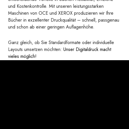
und Kostenkontrolle. Mit unseren leistungsstarken
Maschinen von OCE und XEROX produzieren wir Ihre
Bücher in exzellenter Druckqualität – schnell, passgenau
und schon ab einer geringen Auflagenhöhe.
Ganz gleich, ob Sie Standardformate oder individuelle
Layouts umsetzen möchten:
Unser Digitaldruck macht
vieles möglich!
Ihre Vorteile auf einem Blick:
Formatfreiheit:
Von A6 bis A3 (quer) – ganz ohne
Vorgaben.
Papierwahl wie im Offset:
Alle gängigen
Offsetpapiere sind problemlos einsetzbar.
Individuelle Papiergestaltung:
Verschiedene