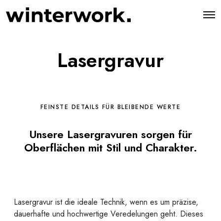
O
p
e
n
M
Lasergravur
e
n
u
FEINSTE DETAILS FÜR BLEIBENDE WERTE
Unsere Lasergravuren sorgen für
Oberflächen mit Stil und Charakter.
Lasergravur ist die ideale Technik, wenn es um präzise,
dauerhafte und hochwertige Veredelungen geht. Dieses