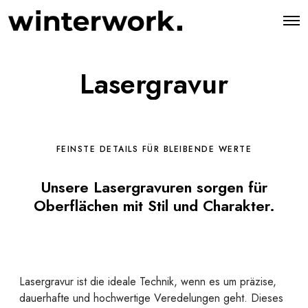
O
p
e
n
M
Lasergravur
e
n
u
FEINSTE DETAILS FÜR BLEIBENDE WERTE
Unsere Lasergravuren sorgen für
Oberflächen mit Stil und Charakter.
Lasergravur ist die ideale Technik, wenn es um präzise,
dauerhafte und hochwertige Veredelungen geht. Dieses