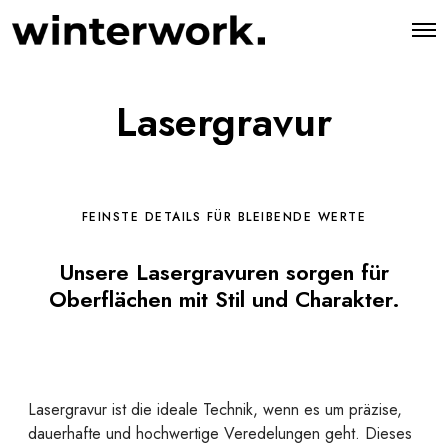
O
p
e
n
M
Lasergravur
e
n
u
FEINSTE DETAILS FÜR BLEIBENDE WERTE
Unsere Lasergravuren sorgen für
Oberflächen mit Stil und Charakter.
Lasergravur ist die ideale Technik, wenn es um präzise,
dauerhafte und hochwertige Veredelungen geht. Dieses