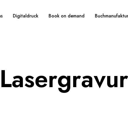
ns
Digitaldruck
Book on demand
Buchmanufaktu
Lasergravu