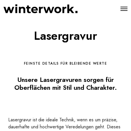
O
p
e
n
M
Lasergravur
e
n
u
FEINSTE DETAILS FÜR BLEIBENDE WERTE
Unsere Lasergravuren sorgen für
Oberflächen mit Stil und Charakter.
Lasergravur ist die ideale Technik, wenn es um präzise,
dauerhafte und hochwertige Veredelungen geht. Dieses