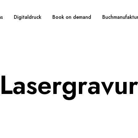
ns
Digitaldruck
Book on demand
Buchmanufaktu
Lasergravu