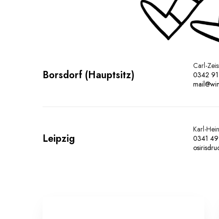
Carl-Zei
Borsdorf (Hauptsitz)
0342 91
mail@win
Karl-Hei
Leipzig
0341 49
osirisdr