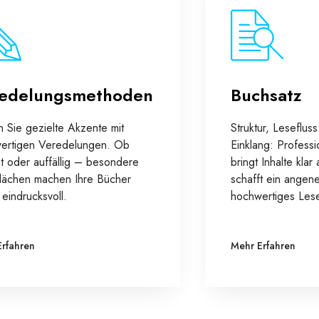
edelungsmethoden
Buchsatz
n Sie gezielte Akzente mit
Struktur, Leseflus
ertigen Veredelungen. Ob
Einklang: Professi
t oder auffällig – besondere
bringt Inhalte kla
lächen machen Ihre Bücher
schafft ein angen
l eindrucksvoll.
hochwertiges Lese
Erfahren
Mehr Erfahren