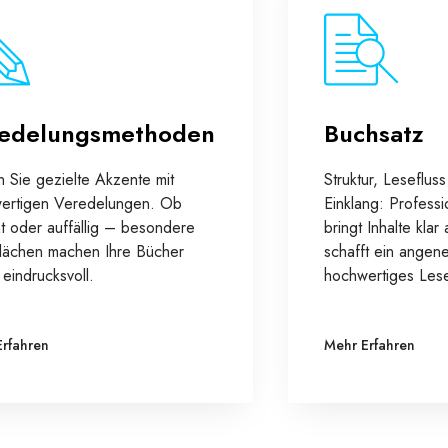
edelungsmethoden
Buchsatz
n Sie gezielte Akzente mit
Struktur, Leseflus
ertigen Veredelungen. Ob
Einklang: Professi
t oder auffällig – besondere
bringt Inhalte kla
lächen machen Ihre Bücher
schafft ein angen
l eindrucksvoll.
hochwertiges Lese
Erfahren
Mehr Erfahren