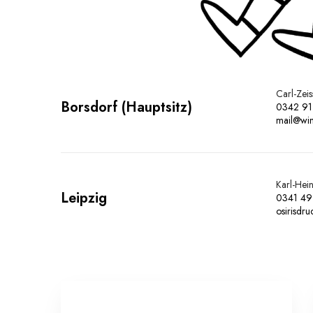
Carl-Zei
Borsdorf (Hauptsitz)
0342 91
mail@win
Karl-Hei
Leipzig
0341 49
osirisdr