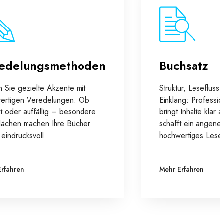
edelungsmethoden
Buchsatz
n Sie gezielte Akzente mit
Struktur, Leseflus
ertigen Veredelungen. Ob
Einklang: Professi
t oder auffällig – besondere
bringt Inhalte kla
lächen machen Ihre Bücher
schafft ein angen
l eindrucksvoll.
hochwertiges Lese
Erfahren
Mehr Erfahren