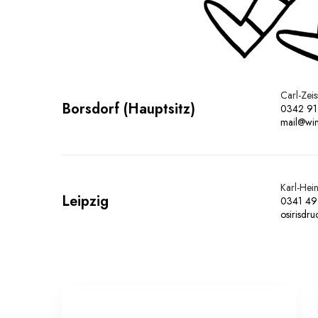
Carl-Zei
Borsdorf (Hauptsitz)
0342 91
mail@win
Karl-Hei
Leipzig
0341 49
osirisdr