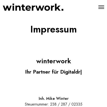
O
p
e
n
M
Impressum
e
n
u
winterwork
Ihr Partner für Digital
|
Inh. Mike Winter
Steuernummer: 238 / 287 / 02335