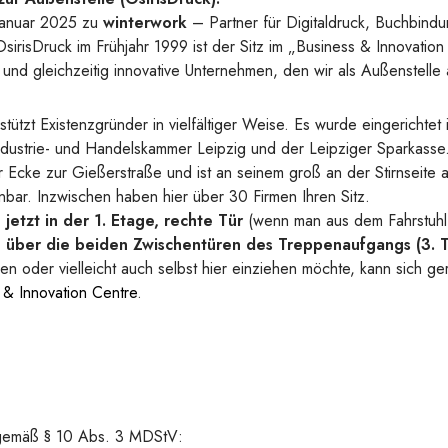
 Januar 2025 zu
winterwork
– Partner für Digitaldruck, Buchbind
irisDruck im Frühjahr 1999 ist der Sitz im „Business & Innovation
und gleichzeitig innovative Unternehmen, den wir als Außenstelle 
tützt Existenzgründer in vielfältiger Weise. Es wurde eingerichtet
Industrie- und Handelskammer Leipzig und der Leipziger Sparkasse.
r Ecke zur Gießerstraße und ist an seinem groß an der Stirnseite
bar. Inzwischen haben hier über 30 Firmen Ihren Sitz.
jetzt in der 1. Etage, rechte Tür
(wenn man aus dem Fahrstuh
 über die beiden Zwischentüren des Treppenaufgangs (3. Tü
n oder vielleicht auch selbst hier einziehen möchte, kann sich g
 & Innovation Centre
.
ch gemäß § 10 Abs. 3 MDStV: