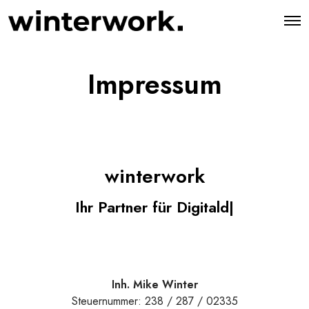
O
p
e
n
M
Impressum
e
n
u
winterwork
Ihr Partner für Digita
|
Inh. Mike Winter
Steuernummer: 238 / 287 / 02335