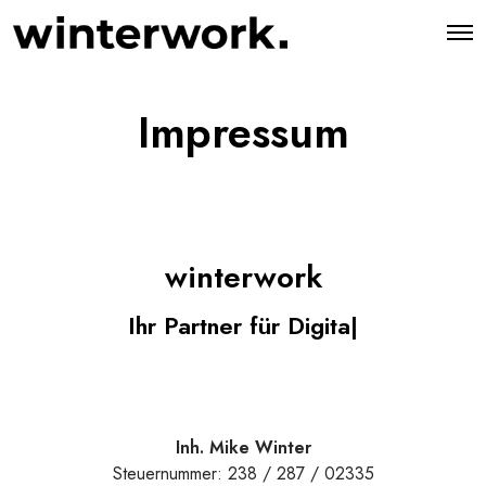
O
p
e
n
M
Impressum
e
n
u
winterwork
Ihr Partner für Digit
|
Inh. Mike Winter
Steuernummer: 238 / 287 / 02335