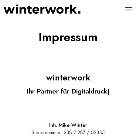
O
p
e
n
M
Impressum
e
n
u
winterwork
Ihr Partner für Digitaldruc
|
Inh. Mike Winter
Steuernummer: 238 / 287 / 02335