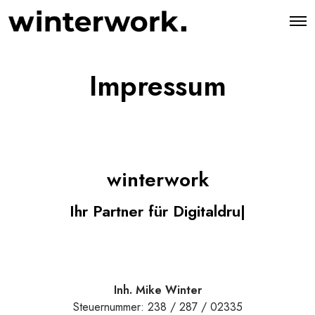
O
p
e
n
M
Impressum
e
n
u
winterwork
Ihr Partner für Digitaldr
|
Inh. Mike Winter
Steuernummer: 238 / 287 / 02335