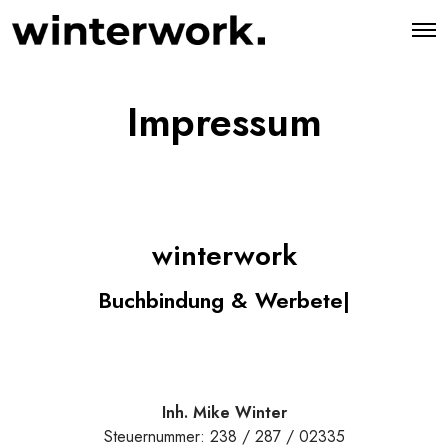
O
p
e
n
M
Impressum
e
n
u
winterwork
Buchbindung & Werbetec
|
Inh. Mike Winter
Steuernummer: 238 / 287 / 02335